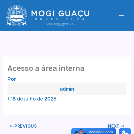
Ir
para
o
conteúdo
Acesso a área interna
Por
admin
/
18 de julho de 2025
PREVIOUS
NEXT