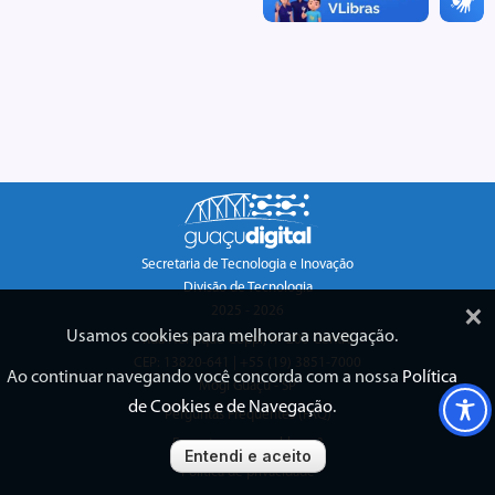
Secretaria de Tecnologia e Inovação
Divisão de Tecnologia
×
2025 - 2026
Usamos cookies para melhorar a navegação.
Rua Henrique Coppi, nº 200 Centro
CEP: 13820-641 | +55 (19) 3851-7000
Ao continuar navegando você concorda com a nossa
Política
Mogi Guaçu - SP
de Cookies e de Navegação
.
Perguntas Frequentes (FAQ)
Encontrou um problema?
Entendi e aceito
Política de privacidade