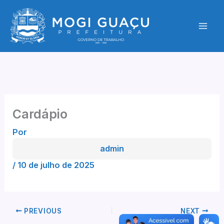
Ir
para
o
conteúdo
Cardápio
Por
admin
/
10 de julho de 2025
PREVIOUS
NEXT