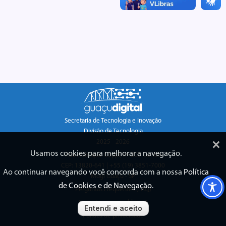
Secretaria de Tecnologia e Inovação
Divisão de Tecnologia
×
2025 - 2026
Usamos cookies para melhorar a navegação.
Rua Henrique Coppi, nº 200 Centro
CEP: 13820-641 | +55 (19) 3851-7000
Ao continuar navegando você concorda com a nossa
Política
Mogi Guaçu - SP
de Cookies e de Navegação
.
Perguntas Frequentes (FAQ)
Encontrou um problema?
Entendi e aceito
Política de privacidade