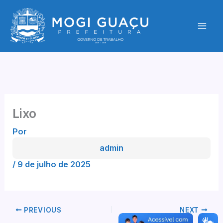
Ir
para
o
conteúdo
Lixo
Por
admin
/
9 de julho de 2025
PREVIOUS
NEXT